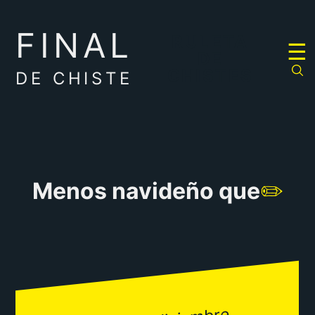
FINAL
RULETA
☰
DE
CHISTES
DE CHISTE
Menos navideño que
✏️