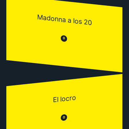
Madonna a los 20
😒
😂
0
El locro
😂
😒
0