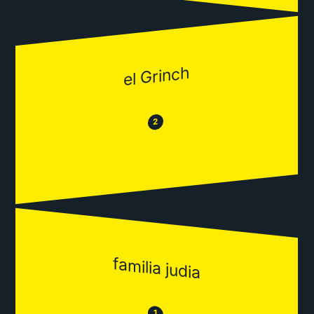
el Grinch
😂
😒
2
familia judia
😒
1