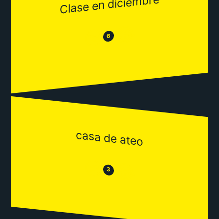
Clase en diciembre
😂
😒
6
casa de ateo
😒
😂
3