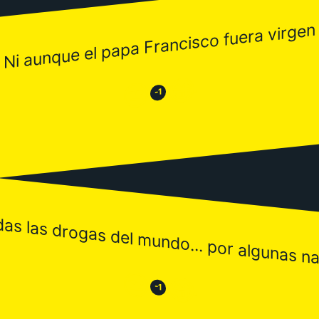
Ni aunque el papa Francisco fuera virgen
😂
😒
-1
das las drogas del mundo... por algunas n
😒
😂
-1