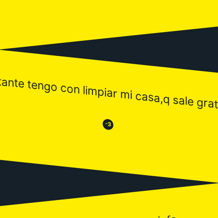
ante tengo con limpiar mi casa,q sale grati
😒
😂
-3