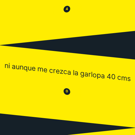
😂
😒
4
ni aunque me crezca la garlopa 40 cms
😒
😂
0