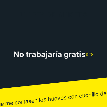
RULETA DE CHISTES
No trabajaría gratis
✏️
e me cortasen los huevos con cuchillo de