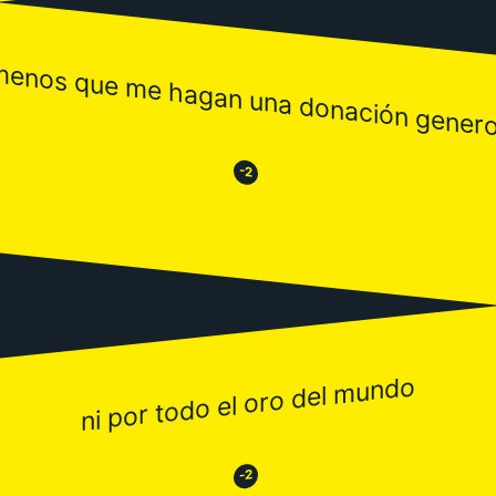
menos que me hagan una donación genero
😒
😂
-2
ni por todo el oro del mundo
😂
😒
-2