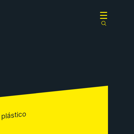
☰
 plástico