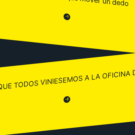
😒
😂
-1
QUE TODOS VINIESEMOS A LA OFICINA
😂
😒
-2