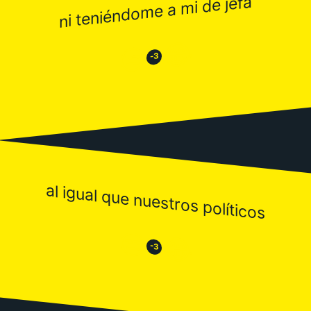
ni teniéndome a mi de jefa
😂
😒
-3
al igual que nuestros políticos
😒
😂
-3