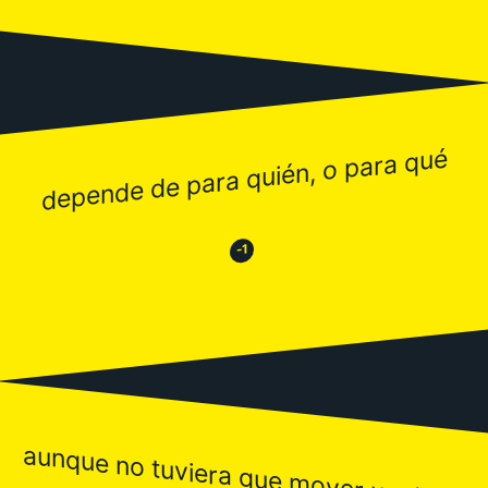
depende de para quién, o para qué
😂
😒
-1
aunque no tuviera que mover un dedo