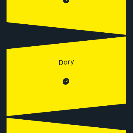
😂
Dory
😂
😒
-2