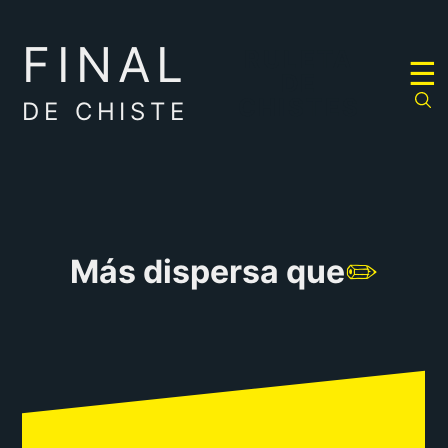
FINAL
RULETA
☰
DE
CHISTES
DE CHISTE
Más dispersa que
✏️