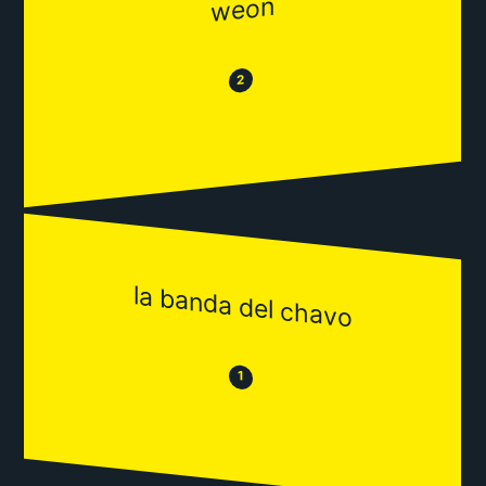
weon
😂
😒
2
la banda del chavo
😒
😂
1