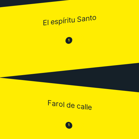
El espíritu Santo
😂
😒
1
Farol de calle
😒
😂
1