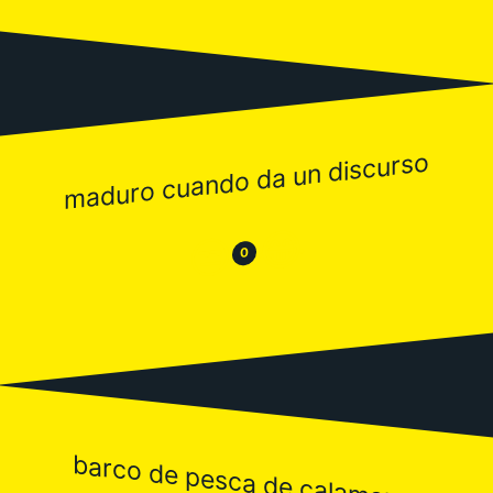
maduro cuando da un discurso
😂
😒
0
barco de pesca de calamares