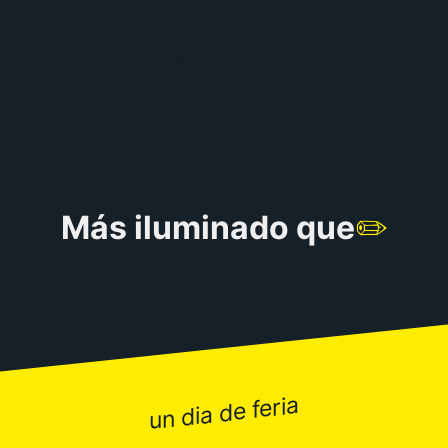
RULETA DE CHISTES
Más iluminado que
✏️
un dia de feria