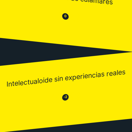
😒
😂
0
Intelectualoide sin experiencias reales
😂
😒
-2