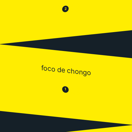
😂
😒
2
foco de chongo
😒
😂
1