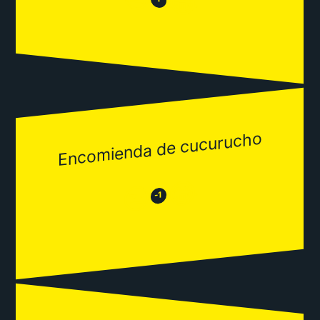
😂
Encomienda de cucurucho
😂
😒
-1