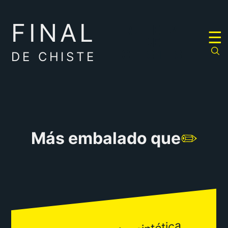
FINAL
RULETA
☰
DE
CHISTES
DE CHISTE
Más embalado que
✏️