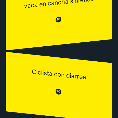
vaca en cancha sintética
😂
😒
28
Ciclista con diarrea
😒
😂
20