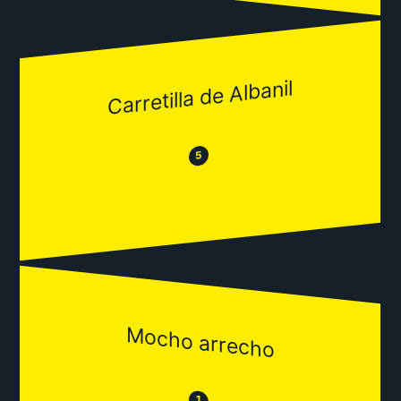
Carretilla de Albanil
😂
😒
5
Mocho arrecho
😒
1