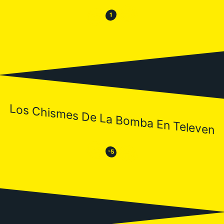
😂
😒
1
Los Chismes De La Bomba En Televen
😒
😂
-5