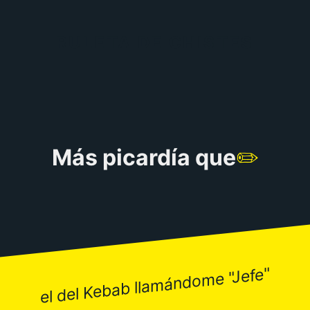
RULETA DE CHISTES
Más picardía que
✏️
el del Kebab llamándome "Jefe"