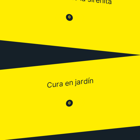
😒
😂
0
Cura en jardín
😂
😒
0