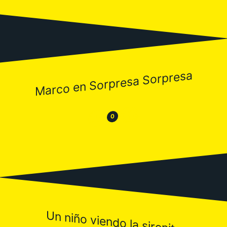
Marco en Sorpresa Sorpresa
😂
😒
0
Un niño viendo la sirenita