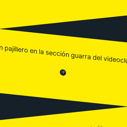
n pajillero en la sección guarra del videocl
😒
😂
-7