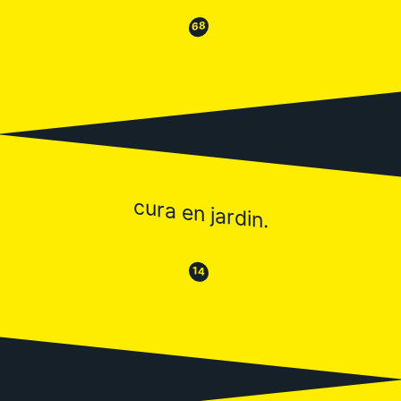
😂
😒
68
cura en jardin.
😒
😂
14