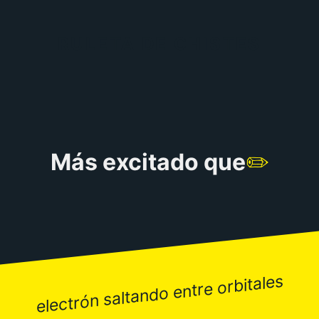
RULETA DE CHISTES
Más excitado que
✏️
electrón saltando entre orbitales