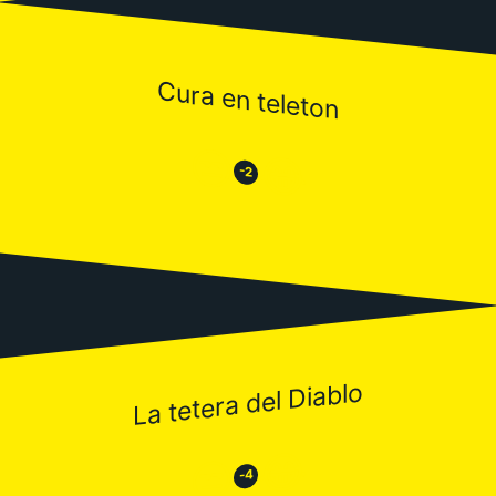
Cura en teleton
😒
😂
-2
La tetera del Diablo
😂
😒
-4