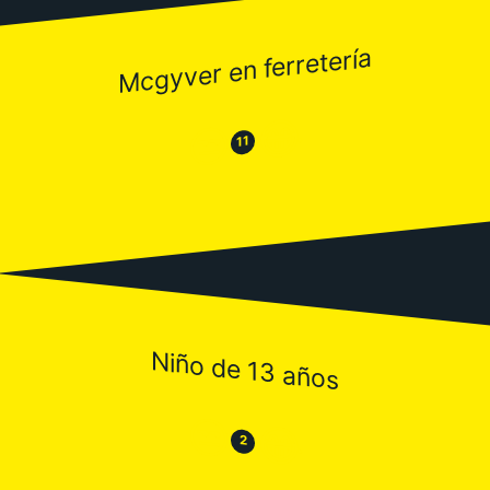
Mcgyver en ferretería
😂
😒
11
Niño de 13 años
😒
😂
2