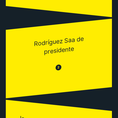
Rodríguez Saa de
presidente
😂
😒
2