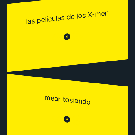
las películas de los X-men
😂
😒
4
mear tosiendo
😒
😂
3