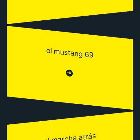
el mustang 69
😒
😂
-6
el marcha atrás