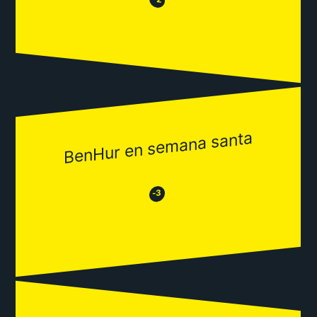
😂
BenHur en semana santa
😂
😒
-3