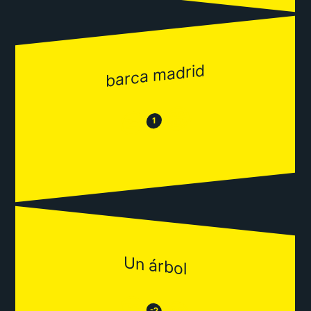
barca madrid
😂
😒
1
Un árbol
😒
-2