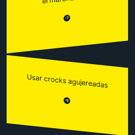
😂
😒
-7
Usar crocks agujereadas
😒
😂
-9