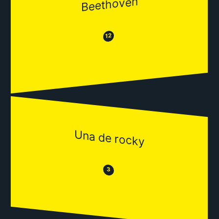
Beethoven
😂
😒
12
Una de rocky
😒
😂
3