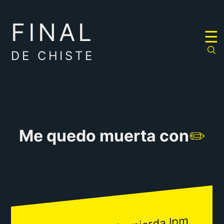
FINAL
RULETA
☰
DE
CHISTES
DE CHISTE
Me quedo muerta con
✏️