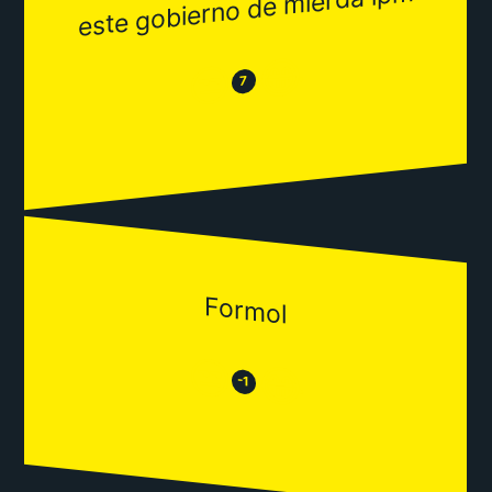
este gobierno de mierda lpm
😂
😒
7
Formol
😒
😂
-1