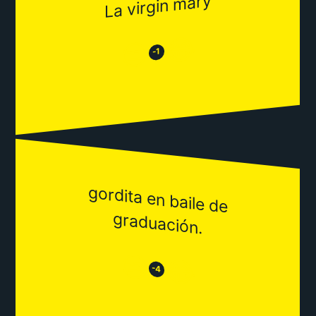
La virgin mary
😂
😒
-1
gordita en baile de
graduación.
😒
😂
-4