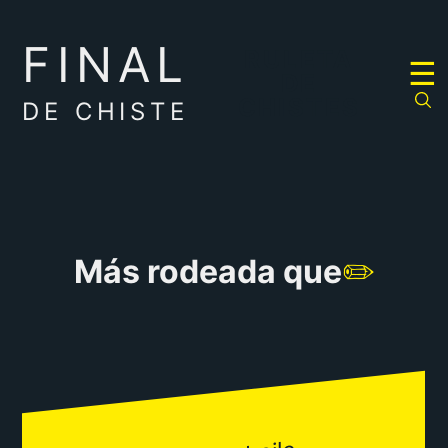
FINAL
RULETA
☰
DE
CHISTES
DE CHISTE
Más rodeada que
✏️