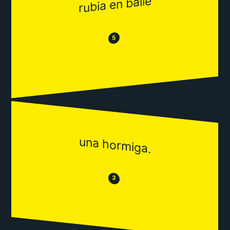
rubia en baile
😂
😒
5
una hormiga.
😒
😂
3