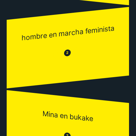
hombre en marcha feminista
😂
😒
2
Mina en bukake
😒
2