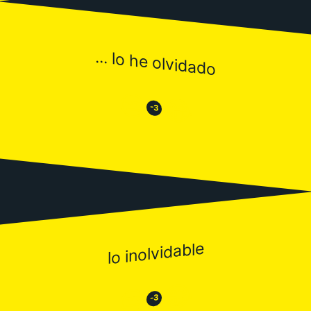
... lo he olvidado
😒
😂
-3
lo inolvidable
😂
😒
-3