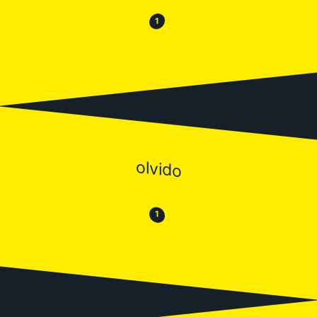
😂
😒
1
olvido
😒
😂
1