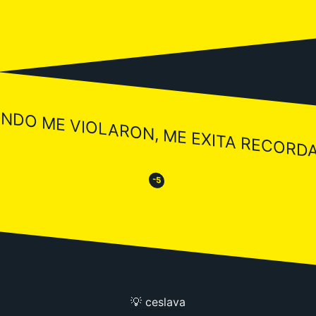
NDO ME VIOLARON, ME EXITA RECORD
😒
😂
-5
💡 ceslava