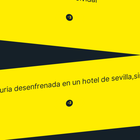
😒
😂
-3
juria desenfrenada en un hotel de sevilla,si
😂
😒
-3