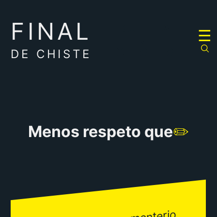
FINAL
RULETA
☰
DE
CHISTES
DE CHISTE
Menos respeto que
✏️