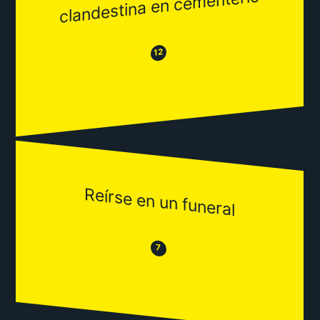
clandestina en cementerio
😂
😒
12
Reírse en un funeral
😒
😂
7