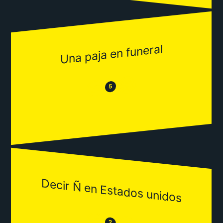
Una paja en funeral
😂
😒
5
Decir Ñ en Estados unidos
😒
2