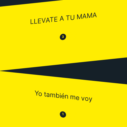
LLEVATE A TU MAMA
😂
😒
3
Yo también me voy
😒
😂
1