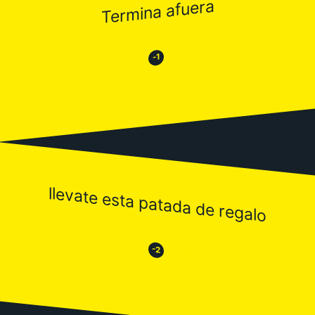
Termina afuera
😂
😒
-1
llevate esta patada de regalo
😒
😂
-2