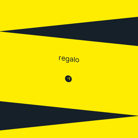
regalo
😒
😂
-1