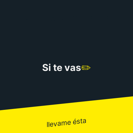
RULETA DE CHISTES
Si te vas
✏️
llevame ésta