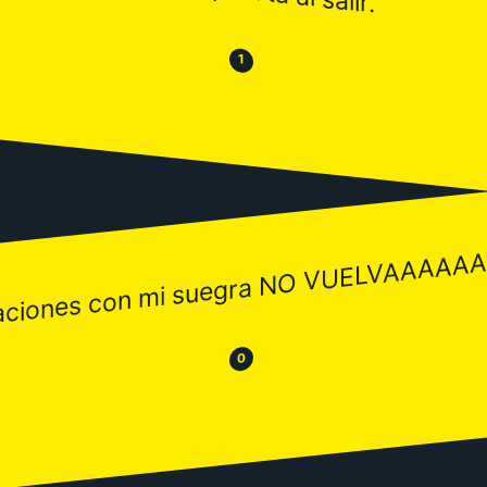
😒
😂
1
aciones con mi suegra NO VUELVAAAA
😂
😒
0