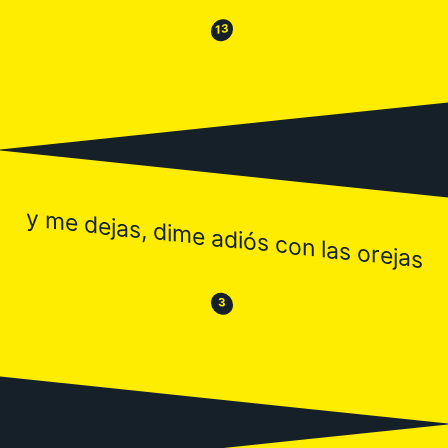
😂
😒
13
y me dejas, dime adiós con las orejas
😒
😂
3