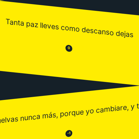
Tanta paz lleves como descanso dejas
😒
😂
0
uelvas nunca más, porque yo cambiare, y t
😂
😒
-1