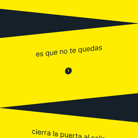
es que no te quedas
😂
😒
1
cierra la puerta al salir.