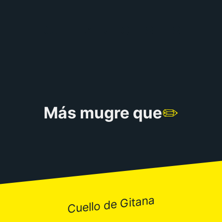
RULETA DE CHISTES
Más mugre que
✏️
Cuello de Gitana