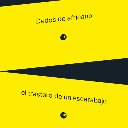
Dedos de africano
😂
😒
-1
el trastero de un escarabajo
😒
😂
-10