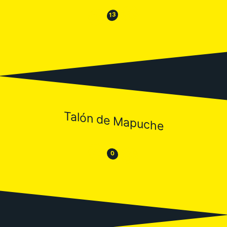
😂
😒
13
Talón de Mapuche
😒
😂
0