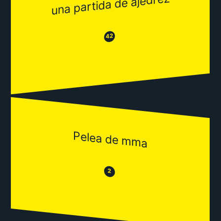
una partida de ajedrez
😂
😒
42
Pelea de mma
😒
😂
2