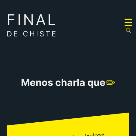
FINAL
RULETA
☰
DE
CHISTES
DE CHISTE
Menos charla que
✏️