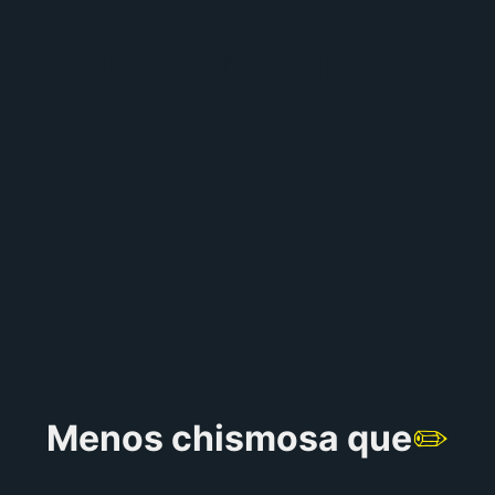
RULETA DE CHISTES
Menos chismosa que
✏️