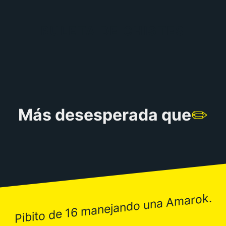
RULETA DE CHISTES
Más desesperada que
✏️
Pibito de 16 manejando una Amarok.