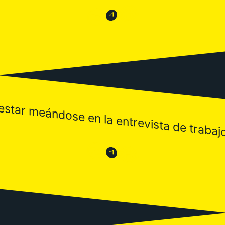
😂
😒
-1
estar meándose en la entrevista de trabaj
😒
😂
-1