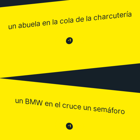
un abuela en la cola de la charcutería
😂
😒
-1
un BMW en el cruce un semáforo
😒
😂
-1