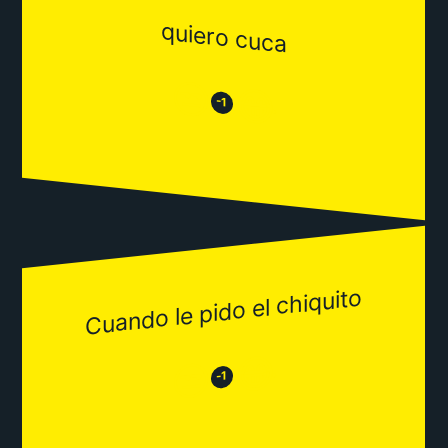
quiero cuca
😒
😂
-1
Cuando le pido el chiquito
😂
😒
-1