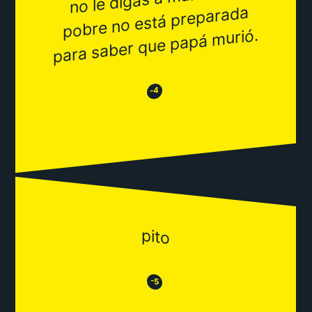
pobre no está preparada
murió.
😂
😒
-4
pito
😒
😂
-5