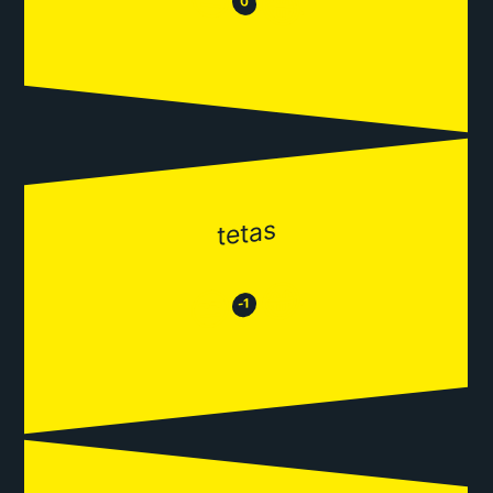
😂
0
tetas
😂
😒
-1