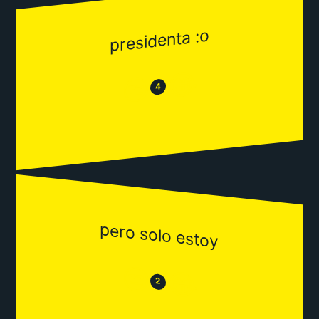
presidenta :o
😂
😒
4
pero solo estoy
😒
😂
2