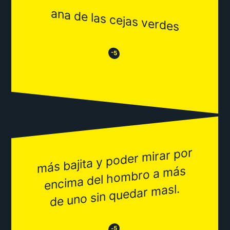
ana de las cejas verdes
😒
😂
-5
más bajita y poder
mirar por
enci
ma del ho
mbro a
de uno sin quedar
más
masl.
😂
-5