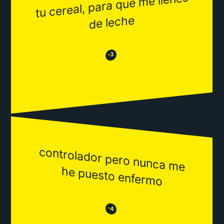
tu cereal, para que
me llenes
de leche
😂
😒
-3
controlador pero nunca m
e
he puesto enferm
o
😒
😂
-4