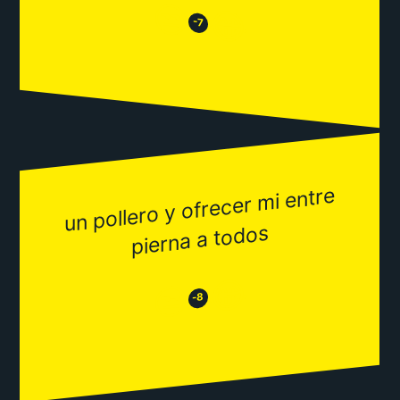
😒
😂
-7
un pollero y ofrecer
mi entre
pierna a todos
😂
😒
-8