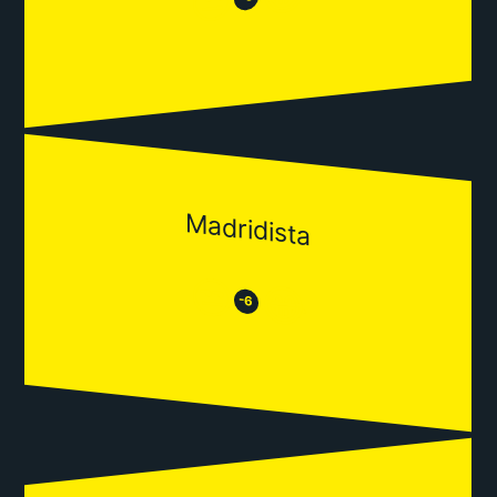
😒
Madridista
😒
😂
-6