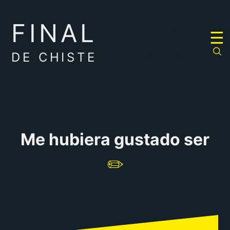
FINAL
RULETA
☰
DE
CHISTES
DE CHISTE
Me hubiera gustado ser
✏️