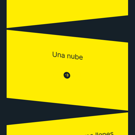
Una nube
😒
😂
-3