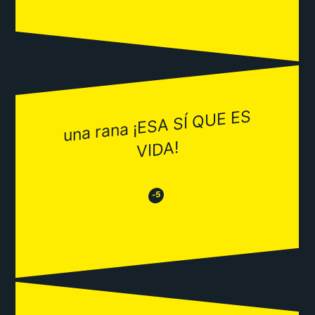
una rana ¡ESA SÍ QUE ES
VIDA!
😂
😒
-5