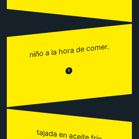
niño a la hora de comer.
😂
😒
1
tajada en aceite frío