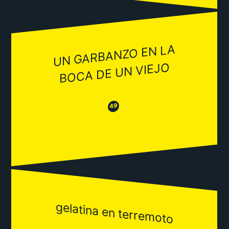
UN GARBANZO EN LA
BOCA DE UN VIEJO
😂
😒
49
gelatina en terremoto