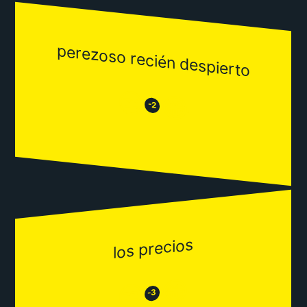
perezoso recién despierto
😒
😂
-2
los precios
😂
😒
-3