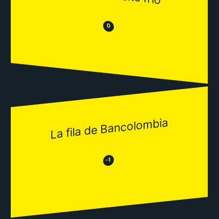
😒
😂
0
La fila de Bancolombia
😂
😒
-1