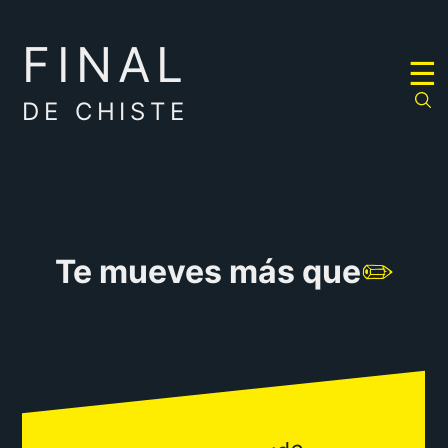
FINAL
RULETA
☰
DE
CHISTES
DE CHISTE
Te mueves más que
✏️