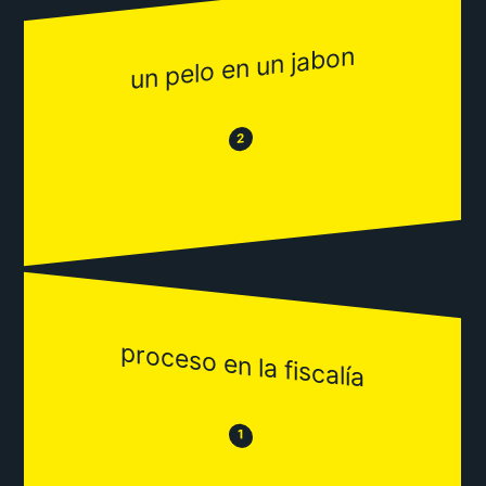
un pelo en un jabon
😂
😒
2
proceso en la fiscalía
😒
😂
1