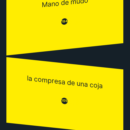
Mano de mudo
😂
😒
184
la compresa de una coja
😒
😂
105