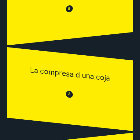
😂
😒
5
La compresa d una coja
😒
😂
3