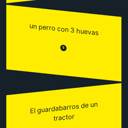
un perro con 3 huevas
😒
😂
5
El guardabarros de un
tractor