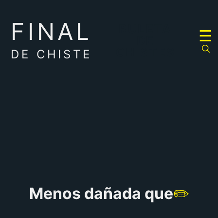
FINAL
RULETA
☰
DE
CHISTES
DE CHISTE
Menos dañada que
✏️