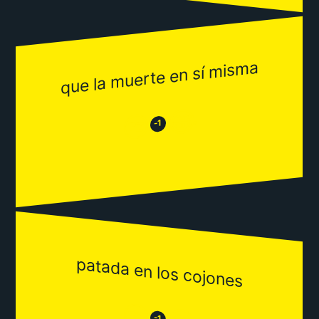
que la muerte en sí misma
😂
😒
-1
patada en los cojones
😒
-1