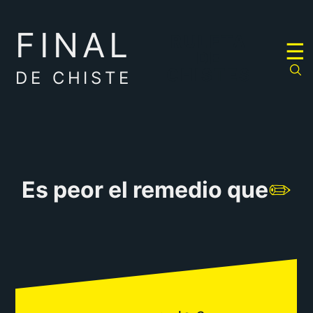
FINAL
RULETA
☰
DE
CHISTES
DE CHISTE
Es peor el remedio que
✏️