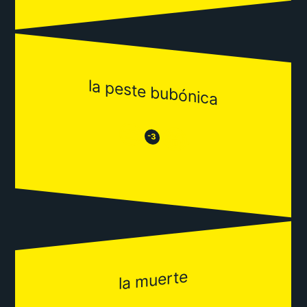
la peste bubónica
😒
😂
-3
la muerte