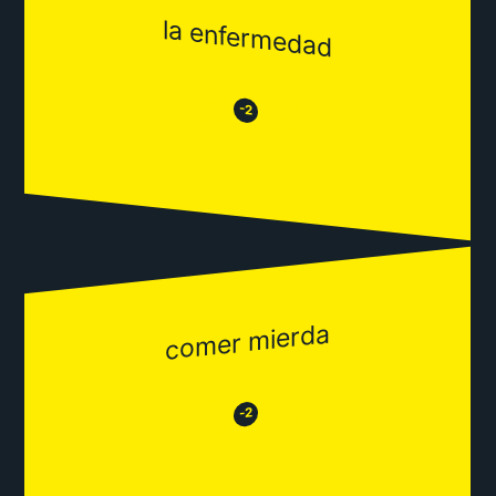
la enfermedad
😒
😂
-2
comer mierda
😂
😒
-2