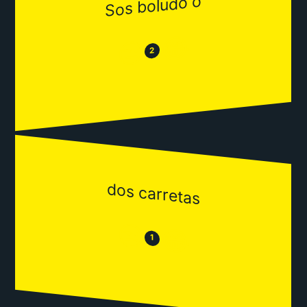
Sos boludo o
😂
😒
2
dos carretas
😒
😂
1