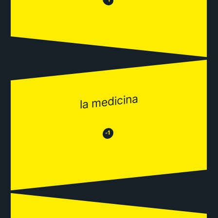
😂
la medicina
😂
😒
-1