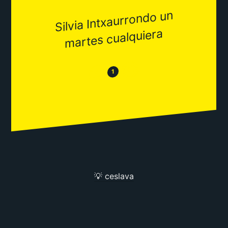
Silvia Intxaurrondo un
martes cualquiera
😂
😒
1
💡 ceslava