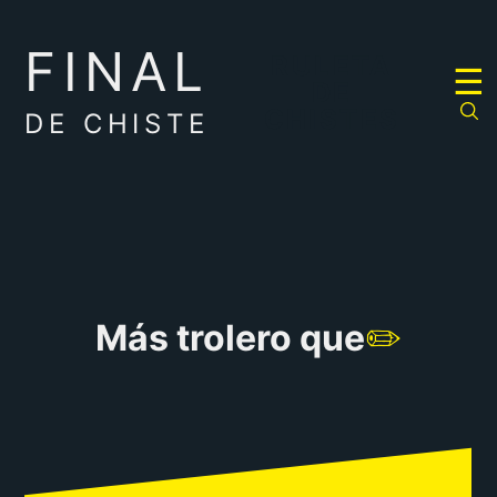
FINAL
RULETA
☰
DE
CHISTES
DE CHISTE
Más trolero que
✏️