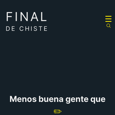
FINAL
RULETA
☰
DE
CHISTES
DE CHISTE
Menos buena gente que
✏️