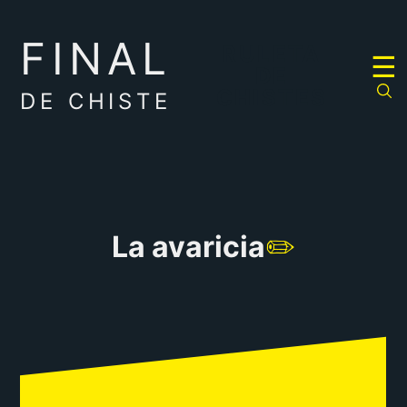
FINAL
RULETA
☰
DE
CHISTES
DE CHISTE
La avaricia
✏️