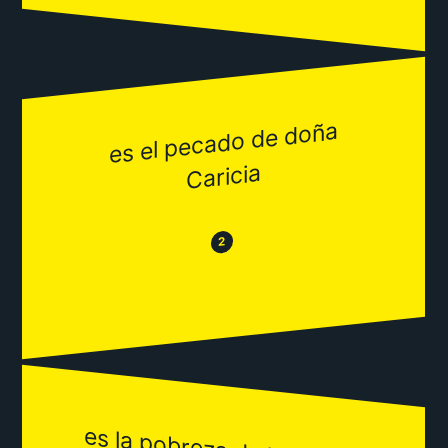
es el pecado de doña
Caricia
😂
😒
2