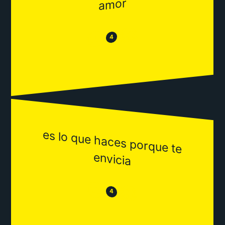
amor
😂
😒
4
es lo que haces porque te
envicia
😒
😂
4