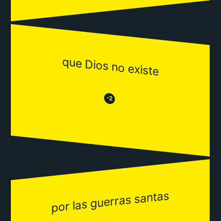
que Dios no existe
😒
😂
-2
por las guerras santas