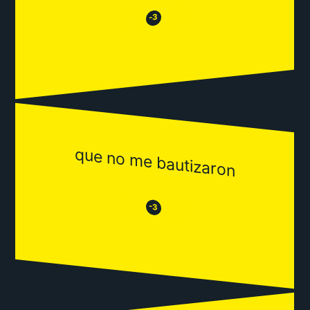
😂
😒
-3
que no me bautizaron
😒
😂
-3