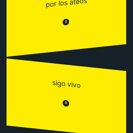
por los ateos
😂
😒
3
sigo vivo
😒
😂
0