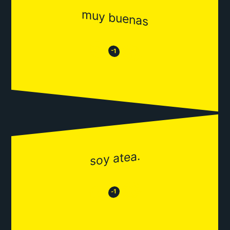
muy buenas
😒
😂
-1
soy atea.
😂
😒
-1