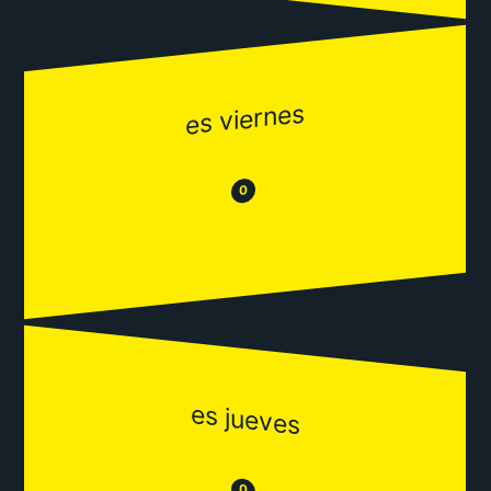
es viernes
😂
😒
0
es jueves
😒
0