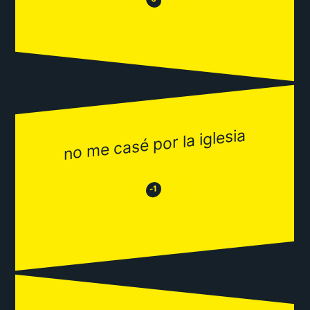
😂
no me casé por la iglesia
😂
😒
-1