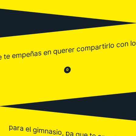
ue te empeñas en querer compartirlo con l
😂
😒
0
para el gimnasio, pa que te apuntas?