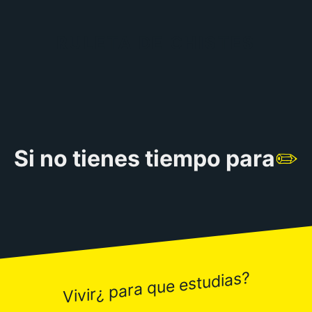
RULETA DE CHISTES
Si no tienes tiempo para
✏️
Vivir¿ para que estudias?