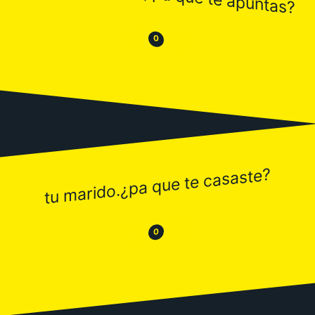
😒
😂
0
tu marido.¿pa que te casaste?
😂
😒
0