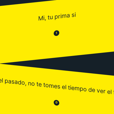
Mi, tu prima si
😂
😒
1
el pasado, no te tomes el tiempo de ver el 
😒
😂
0