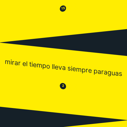
😂
😒
15
mirar el tiempo lleva siempre paraguas
😒
😂
2