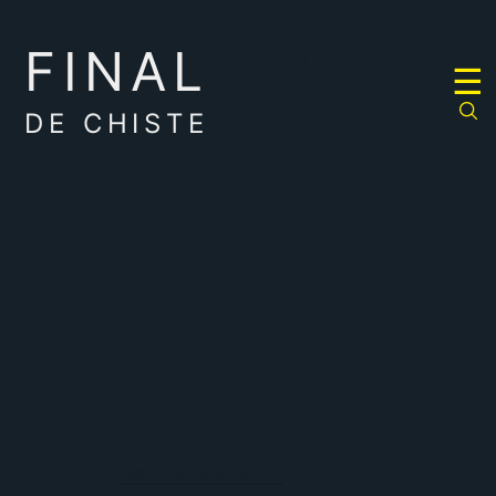
FINAL
RULETA
☰
DE
CHISTES
DE CHISTE
adivinanza
Adivina, adivinanza