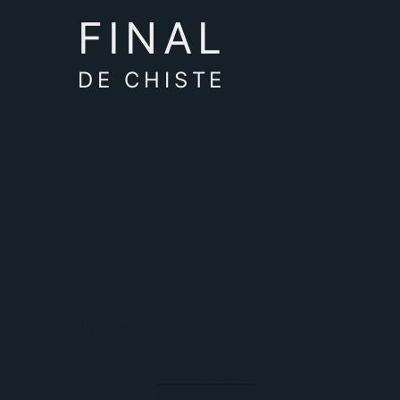
FINAL
DE CHISTE
breve
Más breve que
Lo bueno, si