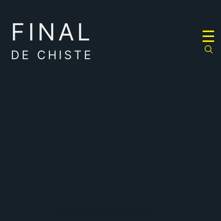
FINAL
RULETA
☰
DE
CHISTES
DE CHISTE
colegios
Mamá, mamá, en el colegio