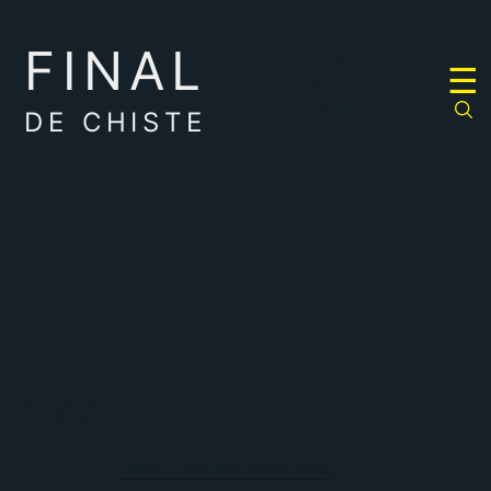
FINAL
RULETA
☰
DE
CHISTES
DE CHISTE
indicios
Tengo razones para creer