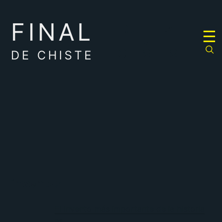
FINAL
RULETA
☰
DE
CHISTES
DE CHISTE
inventos
El invento más importante de la historia
es