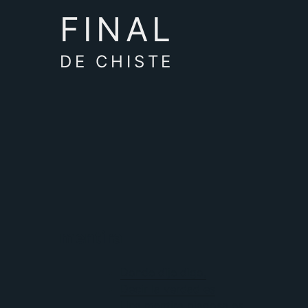
FINAL
DE CHISTE
mentira
Donde dije digo,
Decir la verdad es
Una mentira piadosa es