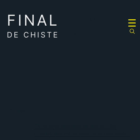
FINAL
RULETA
☰
DE
CHISTES
DE CHISTE
mujer
Titula esta creación de una IA – 64
Cuando una mujer dice no quiere decir…