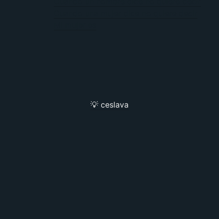
Cuando un hombre dice no quiere decir
Cuando una mujer dice no quiere decir
Mi mujer es
💡 ceslava