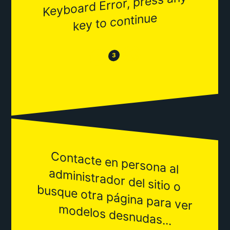
Keyboard Error, press any
key to continue
😂
😒
3
Contacte en persona al
adm
inistrador del sitio o
busque otra página para ver
m
odelos desnudas...