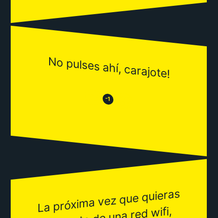
No pulses ahí, carajote!
😒
😂
-1
La próxi
ma vez que quieras
colgarte de una red wifi,