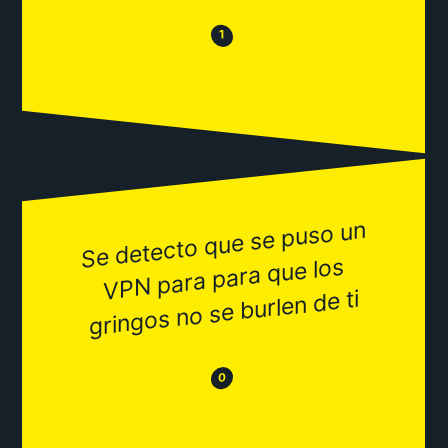
😒
😂
1
Se detecto que se puso un
VPN para para que los
gringos no se burlen de ti
😂
😒
0