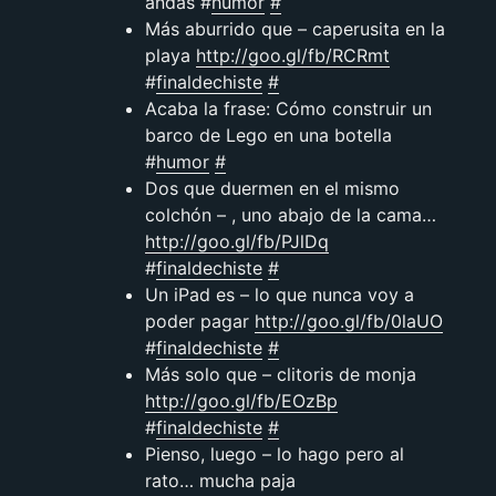
andas #
humor
#
Más aburrido que – caperusita en la
playa
http://goo.gl/fb/RCRmt
#
finaldechiste
#
Acaba la frase: Cómo construir un
barco de Lego en una botella
#
humor
#
Dos que duermen en el mismo
colchón – , uno abajo de la cama…
http://goo.gl/fb/PJlDq
#
finaldechiste
#
Un iPad es – lo que nunca voy a
poder pagar
http://goo.gl/fb/0laUO
#
finaldechiste
#
Más solo que – clitoris de monja
http://goo.gl/fb/EOzBp
#
finaldechiste
#
Pienso, luego – lo hago pero al
rato… mucha paja