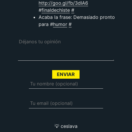
http://goo.gl/fb/3dIA6
#
finaldechiste
#
Acaba la frase: Demasiado pronto
para #
humor
#
💡 ceslava