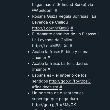
hagan nada" (Edmund Burke) vía
@
Abeldomi
#
Rosana Güiza Regala Sonrisas | La
Leyenda de Caillou
http://t.co/hnYQnxG
#
El donante anónimo de un Picasso |
La Leyenda de Caillou
http://t.co/MBSjLXn
#
Acaba la frase: El bien y el mal
#
humor
#
Acaba la frase: La felicidad es
#
humor
#
España es – el imperio de los
sentidos
http://goo.gl/fb/r2bsO
#
finaldechiste
#
Un portero de discoteca es –
superego que pega duro
http://goo.gl/fb/5MyGX