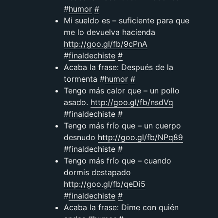
#
humor
#
Mi sueldo es – suficiente para que
me lo devuelva hacienda
http://goo.gl/fb/9cPnA
#
finaldechiste
#
Acaba la frase: Después de la
tormenta #
humor
#
Tengo más calor que – un pollo
asado.
http://goo.gl/fb/nsdVq
#
finaldechiste
#
Tengo más frío que – un cuerpo
desnudo
http://goo.gl/fb/NPq89
#
finaldechiste
#
Tengo más frío que – cuando
dormis destapado
http://goo.gl/fb/qeDi5
#
finaldechiste
#
Acaba la frase: Dime con quién