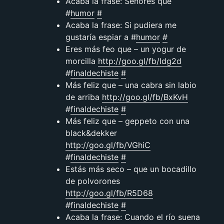
Acaba la frase: Señores que
#
humor
#
Acaba la frase: Si pudiera me
gustaría espiar a #
humor
#
Eres más feo que – un yogur de
morcilla
http://goo.gl/fb/Idg2d
#
finaldechiste
#
Más feliz que – una cabra sin labio
de arriba
http://goo.gl/fb/BxKvH
#
finaldechiste
#
Más feliz que – geppeto con una
black&dekker
http://goo.gl/fb/VGhiC
#
finaldechiste
#
Estás más seco – que un bocadillo
de polvorones
http://goo.gl/fb/R5D68
#
finaldechiste
#
Acaba la frase: Cuando el río suena