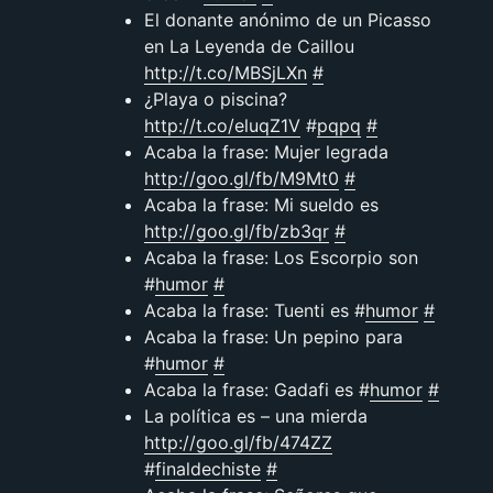
El donante anónimo de un Picasso
en La Leyenda de Caillou
http://t.co/MBSjLXn
#
¿Playa o piscina?
http://t.co/eluqZ1V
#
pqpq
#
Acaba la frase: Mujer legrada
http://goo.gl/fb/M9Mt0
#
Acaba la frase: Mi sueldo es
http://goo.gl/fb/zb3qr
#
Acaba la frase: Los Escorpio son
#
humor
#
Acaba la frase: Tuenti es #
humor
#
Acaba la frase: Un pepino para
#
humor
#
Acaba la frase: Gadafi es #
humor
#
La política es – una mierda
http://goo.gl/fb/474ZZ
#
finaldechiste
#