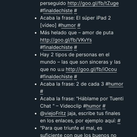
perseguido
http://goo.gl/fb/tZuge
#
finaldechiste
#
Acaba la frase: El súper iPad 2
[vídeo] #
humor
#
Más helado que – amor de puta
http://goo.gl/fb/VKvYs
#
finaldechiste
#
Hay 2 tipos de personas en el
mundo – las que son sinceras y las
que no u.u
http://goo.gl/fb/iOcou
#
finaldechiste
#
Acaba la frase: 2 de cada 3 #
humor
#
Acaba la frase: "Háblame por Tuenti
Chat " – Videoclip #
humor
#
@
viejoFritz
jaja, escribe tus finales
en los enlaces, por ejemplo aquí:
#
"Para que triunfe el mal, es
suficiente con que los buenos no