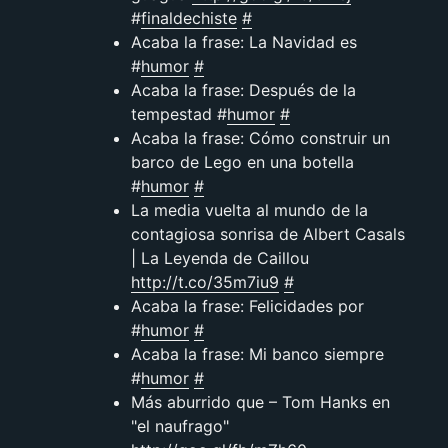
#
finaldechiste
#
Acaba la frase: La Navidad es
#
humor
#
Acaba la frase: Después de la
tempestad #
humor
#
Acaba la frase: Cómo construir un
barco de Lego en una botella
#
humor
#
La media vuelta al mundo de la
contagiosa sonrisa de Albert Casals
| La Leyenda de Caillou
http://t.co/35m7iu9
#
Acaba la frase: Felicidades por
#
humor
#
Acaba la frase: Mi banco siempre
#
humor
#
Más aburrido que – Tom Hanks en
"el naufrago"