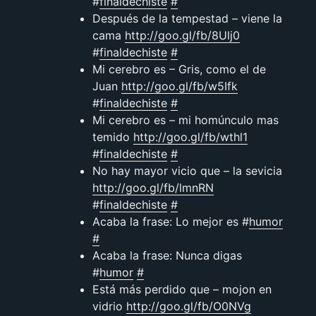
#
finaldechiste
#
Después de la tempestad – viene la
cama
http://goo.gl/fb/8Ulj0
#
finaldechiste
#
Mi cerebro es – Gris, como el de
Juan
http://goo.gl/fb/w5Ifk
#
finaldechiste
#
Mi cerebro es – mi homúnculo mas
temido
http://goo.gl/fb/wthl1
#
finaldechiste
#
No hay mayor vicio que – la sevicia
http://goo.gl/fb/lmnRN
#
finaldechiste
#
Acaba la frase: Lo mejor es #
humor
#
Acaba la frase: Nunca digas
#
humor
#
Está más perdido que – mojon en
vidrio
http://goo.gl/fb/O0NVg