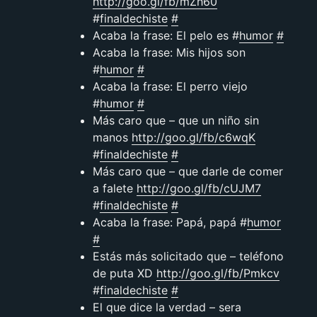
http://goo.gl/fb/mZh60
#
finaldechiste
#
Acaba la frase: El pelo es #
humor
#
Acaba la frase: Mis hijos son
#
humor
#
Acaba la frase: El perro viejo
#
humor
#
Más caro que – que un niño sin
manos
http://goo.gl/fb/c6wqK
#
finaldechiste
#
Más caro que – que darle de comer
a falete
http://goo.gl/fb/cUJM7
#
finaldechiste
#
Acaba la frase: Papá, papá #
humor
#
Estás más solicitado que – teléfono
de puta XD
http://goo.gl/fb/Pmkcv
#
finaldechiste
#
El que dice la verdad – sera