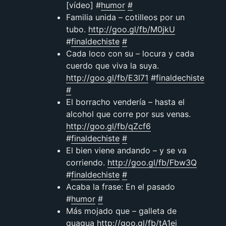
[vídeo] #
humor
#
Familia unida – cotilleos por un
tubo.
http://goo.gl/fb/M0jkU
#
finaldechiste
#
Cada loco con su – locura y cada
cuerdo que viva la suya.
http://goo.gl/fb/E3l71
#
finaldechiste
#
El borracho vendería – hasta el
alcohol que corre por sus venas.
http://goo.gl/fb/qZcf6
#
finaldechiste
#
El bien viene andando – y se va
corriendo.
http://goo.gl/fb/Fbw3Q
#
finaldechiste
#
Acaba la frase: En el pasado
#
humor
#
Más mojado que – galleta de
guagua
http://goo.gl/fb/tA1ej