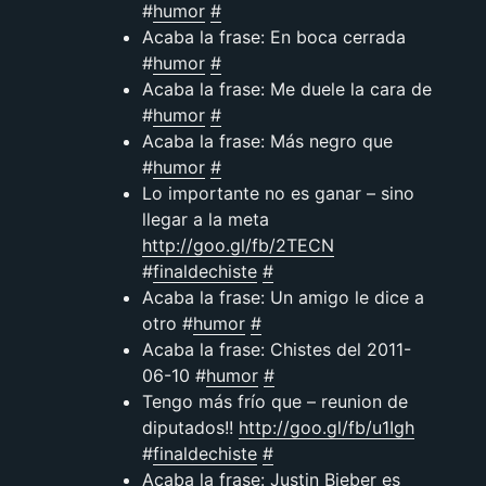
#
humor
#
Acaba la frase: En boca cerrada
#
humor
#
Acaba la frase: Me duele la cara de
#
humor
#
Acaba la frase: Más negro que
#
humor
#
Lo importante no es ganar – sino
llegar a la meta
http://goo.gl/fb/2TECN
#
finaldechiste
#
Acaba la frase: Un amigo le dice a
otro #
humor
#
Acaba la frase: Chistes del 2011-
06-10 #
humor
#
Tengo más frío que – reunion de
diputados!!
http://goo.gl/fb/u1Igh
#
finaldechiste
#
Acaba la frase: Justin Bieber es