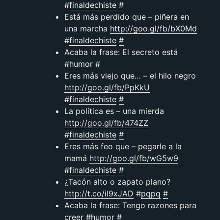
#
finaldechiste
#
Está más perdido que – piñera en
una marcha
http://goo.gl/fb/bX0Md
#
finaldechiste
#
Acaba la frase: El secreto está
#
humor
#
Eres más viejo que… – el hilo negro
http://goo.gl/fb/PpKkU
#
finaldechiste
#
La política es – una mierda
http://goo.gl/fb/474ZZ
#
finaldechiste
#
Eres más feo que – pegarle a la
mamá
http://goo.gl/fb/wG5w9
#
finaldechiste
#
¿Tacón alto o zapato plano?
http://t.co/il9xJAD
#
pqpq
#
Acaba la frase: Tengo razones para
creer #
humor
#