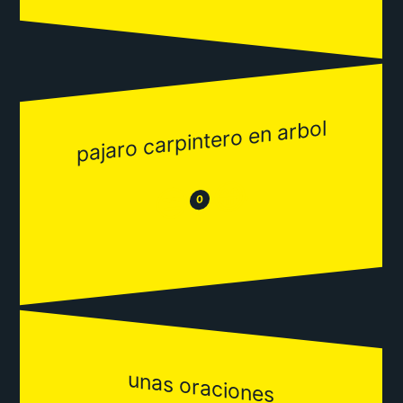
pajaro carpintero en arbol
😂
😒
0
unas oraciones