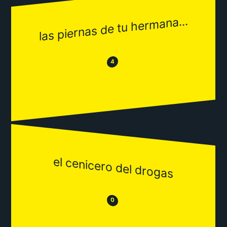
las piernas de tu hermana...
😂
😒
4
el cenicero del drogas
😒
😂
0