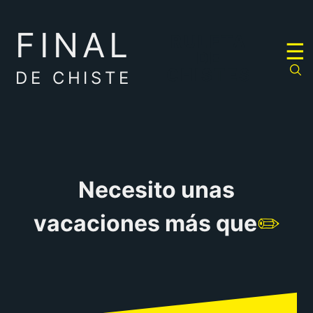
FINAL
RULETA
☰
DE
CHISTES
DE CHISTE
Necesito unas
vacaciones más que
✏️