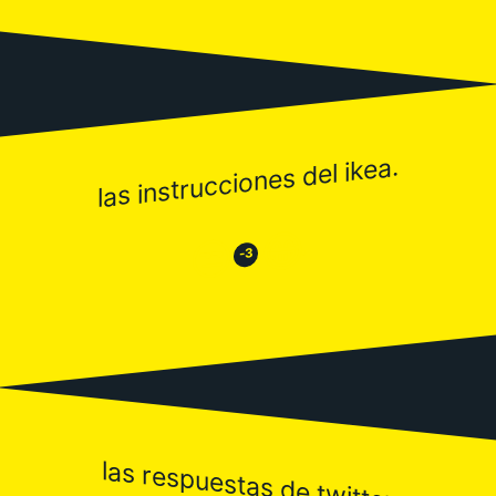
las instrucciones del ikea.
😂
😒
-3
las respuestas de twitter