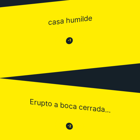
casa humilde
😂
😒
-1
Erupto a boca cerrada...
😒
😂
-2