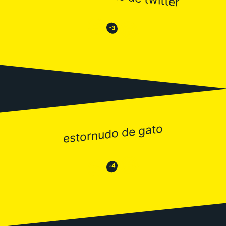
😒
😂
-3
estornudo de gato
😂
😒
-4