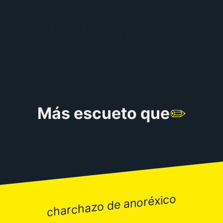
RULETA DE CHISTES
Más escueto que
✏️
charchazo de anoréxico