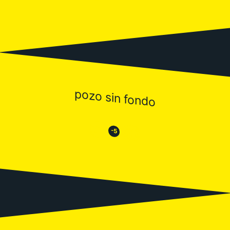
pozo sin fondo
😒
😂
-5