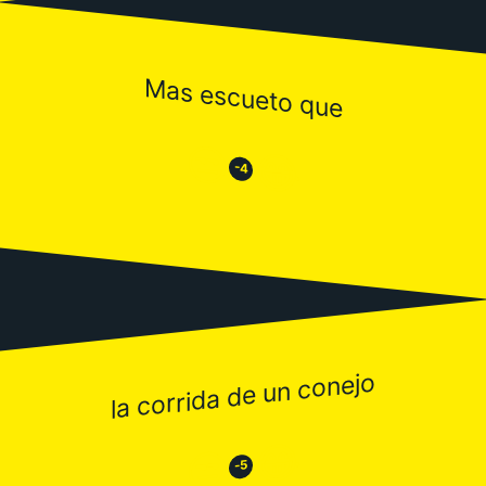
Mas escueto que
😒
😂
-4
la corrida de un conejo
😂
😒
-5