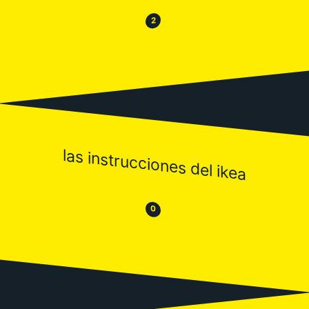
😂
😒
2
las instrucciones del ikea
😒
😂
0