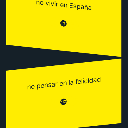
no vivir en España
😒
😂
-2
no pensar en la felicidad
😂
😒
-12