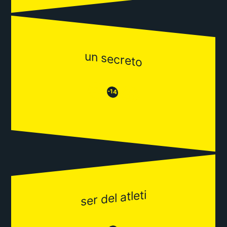
un secreto
😒
😂
-14
ser del atleti