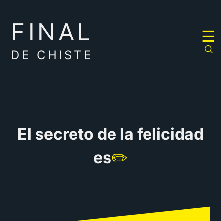
FINAL
RULETA
☰
DE
CHISTES
DE CHISTE
El secreto de la felicidad
es
✏️