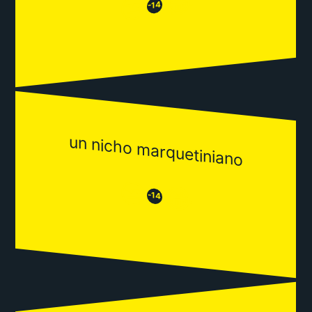
😂
😒
-14
un nicho marquetiniano
😒
😂
-14