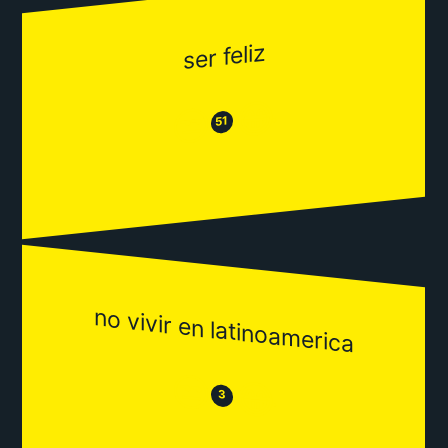
ser feliz
😂
😒
51
no vivir en latinoamerica
😒
😂
3