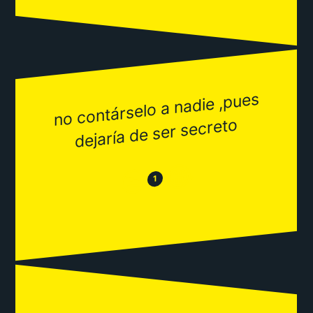
no contárselo a nadie ,pues
dejaría de ser secreto
😂
😒
1