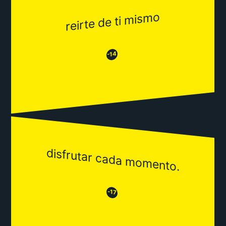
reirte de ti mismo
😂
😒
-14
disfrutar cada momento.
😒
😂
-17