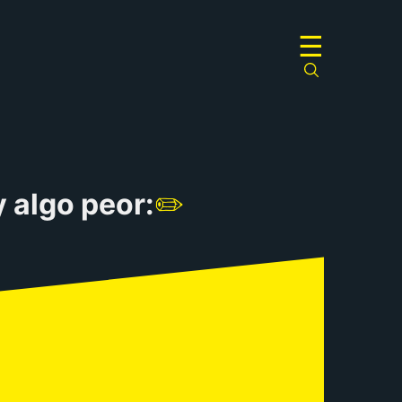
☰
 algo peor:
✏️