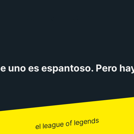
RULETA DE CHISTES
e uno es espantoso. Pero hay
el league of legends