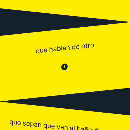
que hablen de otro
😂
😒
1
que sepan que van al baño desnudo