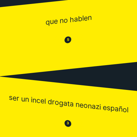
que no hablen
😂
😒
5
ser un incel drogata neonazi español
😒
😂
3