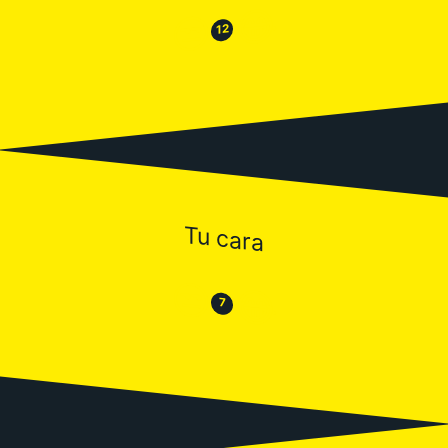
😂
😒
12
Tu cara
😒
😂
7