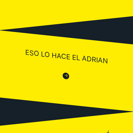
ESO LO HACE EL ADRIAN
😒
😂
-1