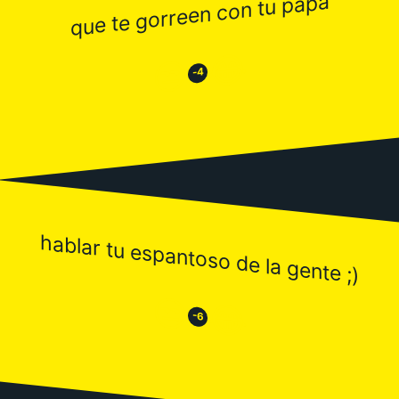
que te gorreen con tu papá
😂
😒
-4
hablar tu espantoso de la gente ;)
😒
😂
-6