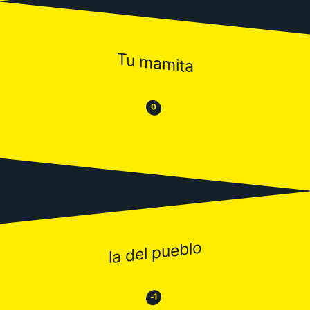
Tu mamita
😒
😂
0
la del pueblo
😂
😒
-1