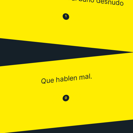
😒
😂
1
Que hablen mal.
😂
😒
0