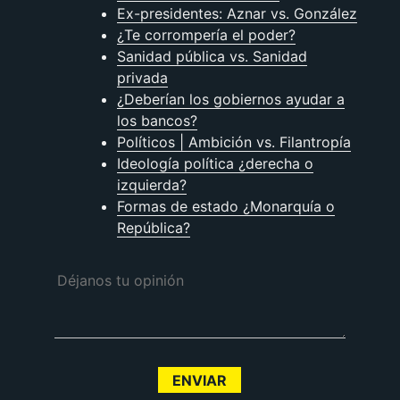
Ex-presidentes: Aznar vs. González
¿Te corromperí­a el poder?
Sanidad pública vs. Sanidad
privada
¿Deberían los gobiernos ayudar a
los bancos?
Polí­ticos | Ambición vs. Filantropí­a
Ideología polí­tica ¿derecha o
izquierda?
Formas de estado ¿Monarquí­a o
República?