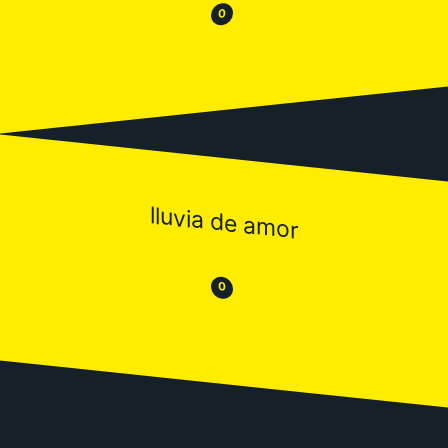
😂
😒
0
lluvia de amor
😒
😂
0