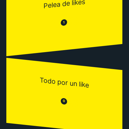
Pelea de likes
😂
😒
1
Todo por un like
😒
😂
0