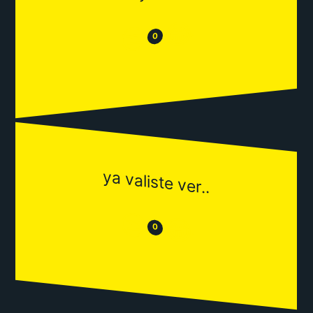
😂
😒
0
ya valiste ver..
😒
😂
0