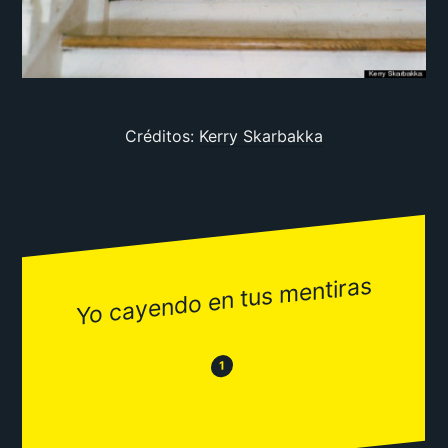
Créditos:
Kerry Skarbakka
Yo cayendo en tus mentiras
😂
😒
1