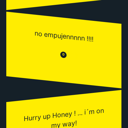
no empujennnnn !!!!
😒
😂
0
Hurry up Honey ! ... i´
m on
my way!