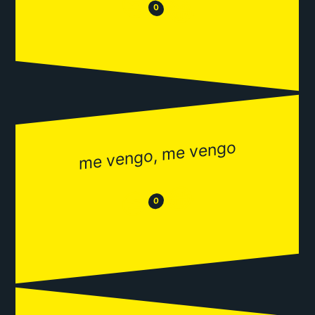
😒
😂
0
me vengo, me vengo
😂
😒
0