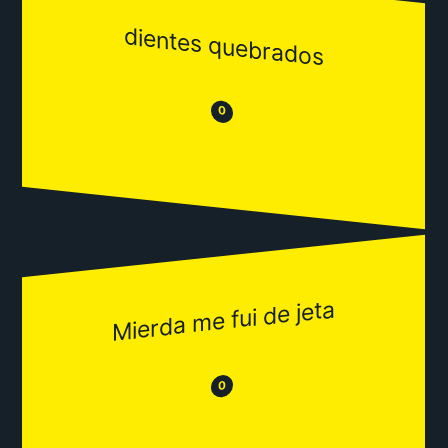
dientes quebrados
😒
😂
0
Mierda me fui de jeta
😂
😒
0