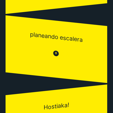
planeando escalera
😒
😂
0
Hostiaka!