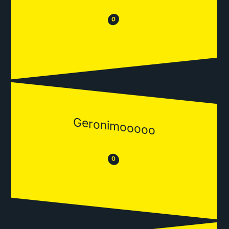
😂
😒
0
Geronimooooo
😒
😂
0