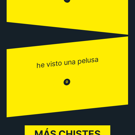
😂
he visto una pelusa
😂
😒
0
MÁS CHISTES