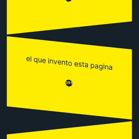
el que invento esta pagina
😒
😂
381