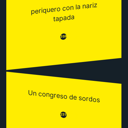
periquero con la nariz
tapada
😂
😒
359
Un congreso de sordos
😒
😂
231