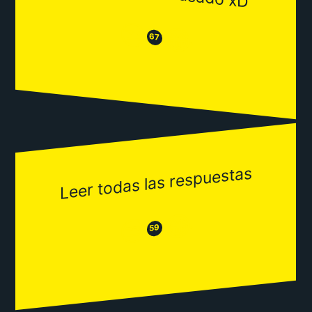
😒
😂
67
Leer todas las respuestas
😂
😒
59