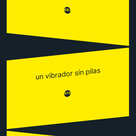
😒
😂
682
un vibrador sin pilas
😂
😒
575