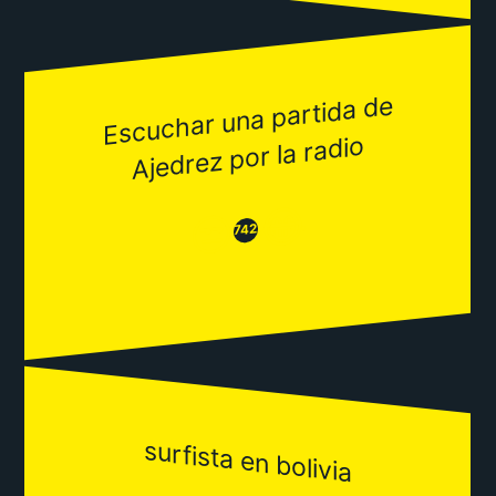
Escuchar una partida de
Ajedrez por la radio
😂
😒
742
surfista en bolivia