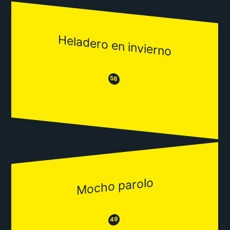
Heladero en invierno
😒
😂
58
Mocho parolo
😂
😒
49