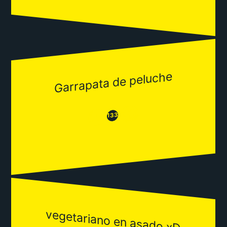
Garrapata de peluche
😂
😒
133
vegetariano en asado xD