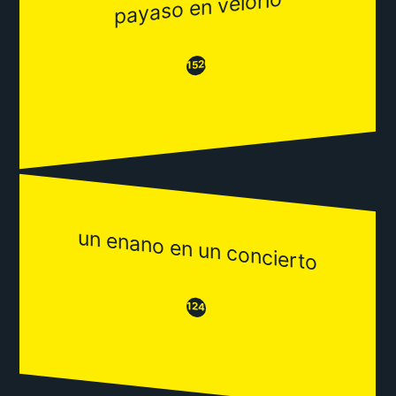
payaso en velorio
😂
😒
1520
un enano en un concierto
😒
😂
1245