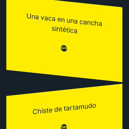
Una vaca en una cancha
sintética
😒
😂
524
Chiste de tartamudo
😂
😒
389