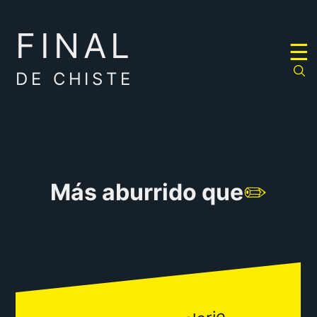
FINAL
RULETA
☰
DE
CHISTES
DE CHISTE
Más aburrido que
✏️