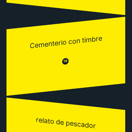
Cementerio con timbre
😂
😒
16
relato de pescador