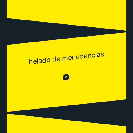
helado de menudencias
😂
😒
2