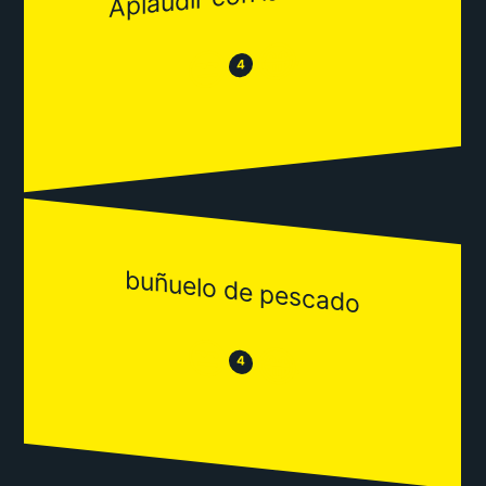
😂
😒
4
buñuelo de pescado
😒
😂
4