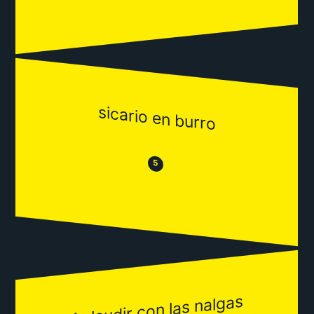
sicario en burro
😒
😂
5
Aplaudir con las nalgas