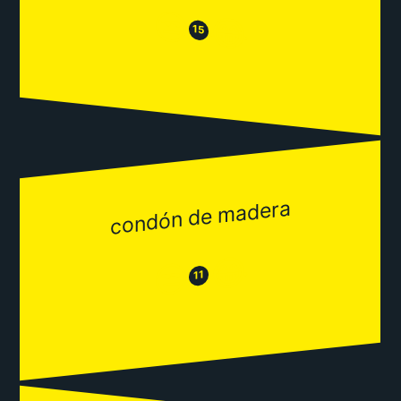
😒
😂
15
condón de madera
😂
😒
11