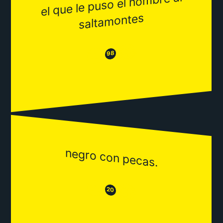
el que le puso el no
mbre al
salta
montes
😂
😒
98
negro con pecas.
😒
😂
20