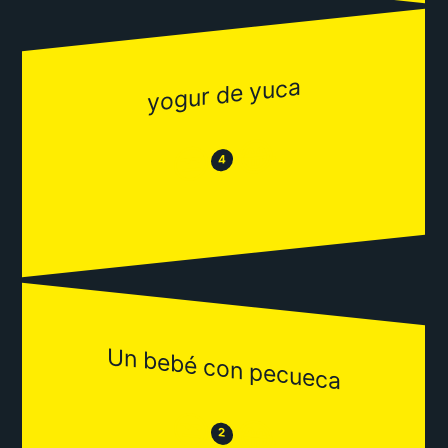
yogur de yuca
😂
😒
4
Un bebé con pecueca
😒
😂
2