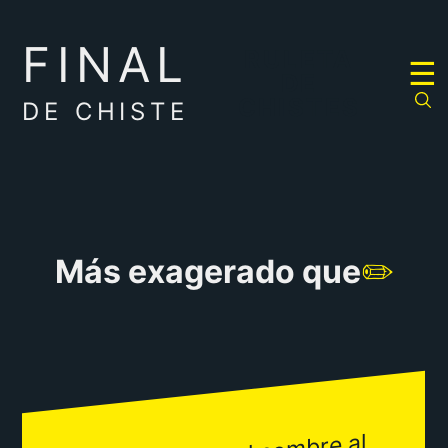
FINAL
RULETA
☰
DE
CHISTES
DE CHISTE
Más exagerado que
✏️