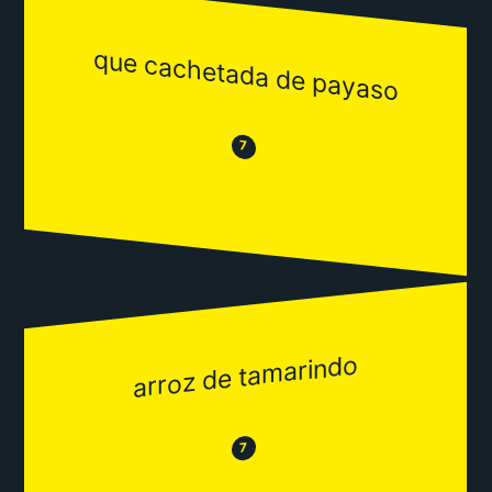
que cachetada de payaso
😒
😂
7
arroz de tamarindo
😂
😒
7