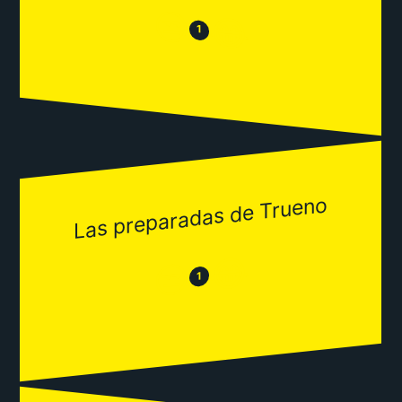
😒
😂
1
Las preparadas de Trueno
😂
😒
1