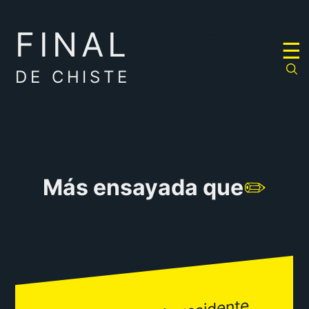
FINAL
RULETA
☰
DE
CHISTES
DE CHISTE
Más ensayada que
✏️