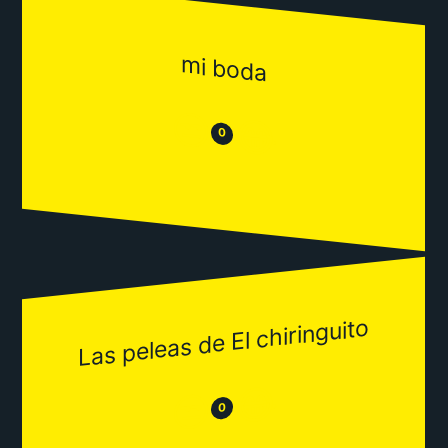
mi boda
😒
😂
0
Las peleas de El chiringuito
😂
😒
0