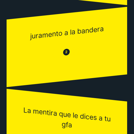
juramento a la bandera
😂
😒
2
La m
entira que le dices a tu
gfa