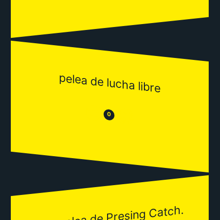
pelea de lucha libre
😒
😂
0
una pelea de Presing Catch.