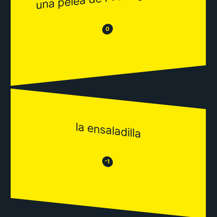
😂
😒
0
la ensaladilla
😒
😂
-1