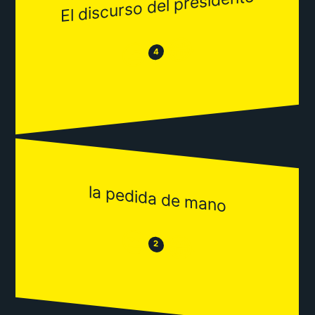
El discurso del presidente
😂
😒
4
la pedida de mano
😒
😂
2