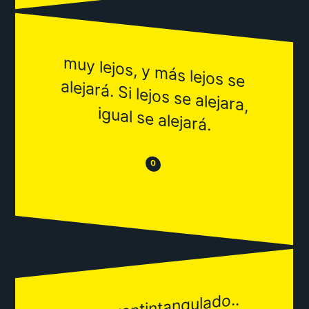
m
uy lejos, y m
ás lejos se
alejará. Si lejos se alejara,
igual se alejará.
😒
😂
0
desgarantintangulado..