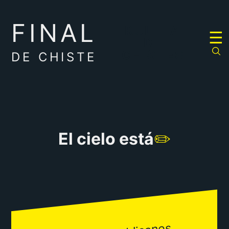
FINAL
RULETA
☰
DE
CHISTES
DE CHISTE
El cielo está
✏️