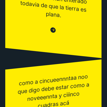
plana.
😒
😂
-2
co
mo a cincueennntaa noo
que digo debe estar co
aproxi
mada
mo a
noveeennta y ciiinco
cuadras acá