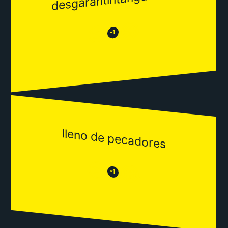
😂
😒
-1
lleno de pecadores
😒
😂
-1