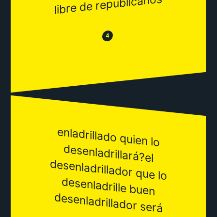
libre de republicanos
😂
😒
4
enladrillado quien lo
desenladrillará?el
desenladrillador que lo
desenladrille buen
desenladrillador será